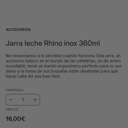
ACCESORIOS
Jarra leche Rhino inox 360ml
No renunciamos a la sencillez cuando funciona. Esta jarra, un
accesorio básico en el mundo de las cafeterías, es de acero
inoxidable, tiene un mando ergonómico perfecto para su uso
diario y la forma de sus boquillas están diseñadas para que
hacer Latte Art sea bien fácil.
CANTIDAD
D
A
i
u
PRECIO
s
m
m
e
16,00€
i
n
n
t