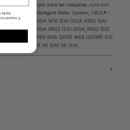
S
Apto para las máquinas Jura con
Intelligent Water System, I.W.S.® -
 texto
escuentos y
GIGA W10 (EA) GIGA X3G2 (EA)
GIGA X8G2 (EA) GIGA X8G2 (EB)
WE6 WE8 (2016) WE8 (2019ff) X10
X6 X6 (EA) X8 (EA).