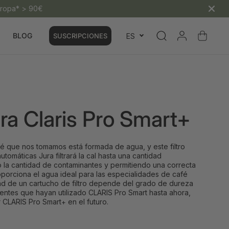
Europa* > 90€
BLOG
ES
SUSCRIPCIONES
ura Claris Pro Smart+
fé que nos tomamos está formada de agua, y este filtro
tomáticas Jura filtrará la cal hasta una cantidad
la cantidad de contaminantes y permitiendo una correcta
oporciona el agua ideal para las especialidades de café
ad de un cartucho de filtro depende del grado de dureza
lientes que hayan utilizado CLARIS Pro Smart hasta ahora,
r CLARIS Pro Smart
en el futuro.
+