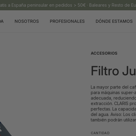
ratis a España peninsular en pedidos > 50€ · Baleares y Resto de 
DA
NOSOTROS
PROFESIONALES
DÓNDE ESTAMOS
ACCESORIOS
Filtro J
La mayor parte del ca
para máquinas super-au
adecuada, reduciendo 
extracción. CLARIS pr
perfectas. La capacid
del agua. Aviso: Los c
también podrán utiliza
CANTIDAD